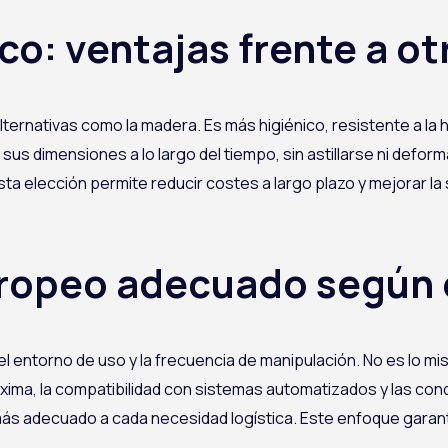
co: ventajas frente a ot
lternativas como la madera. Es más higiénico, resistente a la h
sus dimensiones a lo largo del tiempo, sin astillarse ni defor
ta elección permite reducir costes a largo plazo y mejorar la 
uropeo adecuado según e
el entorno de uso y la frecuencia de manipulación. No es lo 
xima, la compatibilidad con sistemas automatizados y las co
más adecuado a cada necesidad logística. Este enfoque garanti