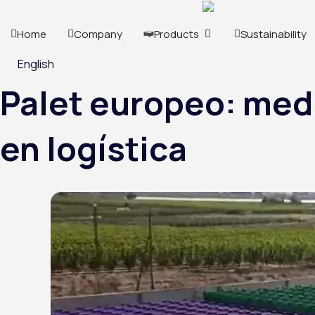
Skip
to
OPEN PRODUCTS
Home
Company
Products
Sustainability
content
English
Palet europeo: medi
en logística