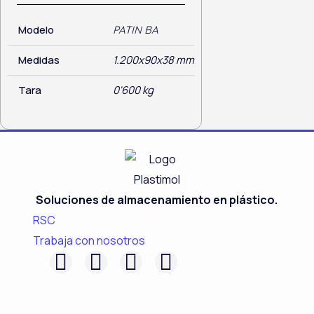
Modelo
PATIN BA
Medidas
1.200x90x38 mm
Tara
0'600 kg
Soluciones de almacenamiento en plástico.
RSC
Trabaja con nosotros
F
L
I
Y
a
i
n
o
c
n
s
u