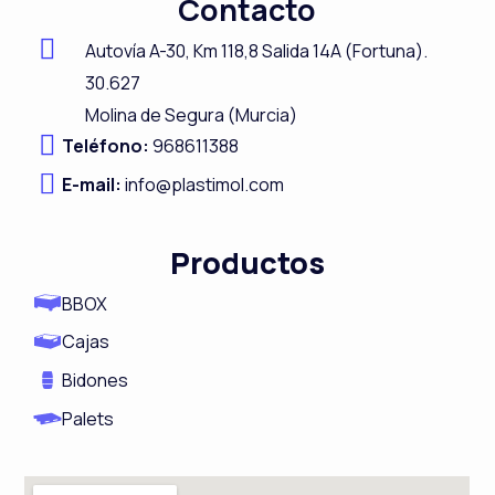
Contacto
e
k
t
t
b
e
a
u
Autovía A-
30,
Km 118,8
Salida 14A (Fortuna).
o
d
g
b
30.627
Molina de Segura (Murcia)
o
i
r
e
Teléfono:
968611388
k
n
a
E-mail:
info@plastimol.com
m
Productos
BBOX
Cajas
Bidones
Palets