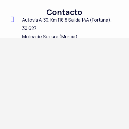
c
n
s
u
Contacto
e
k
t
t
Autovía A-
30,
Km 118,8
Salida 14A (Fortuna).
b
e
a
u
30.627
o
d
g
b
Molina de Segura (Murcia)
o
i
r
e
Teléfono:
968611388
k
n
a
E-mail:
info@plastimol.com
m
Productos
BBOX
Cajas
Bidones
Palets