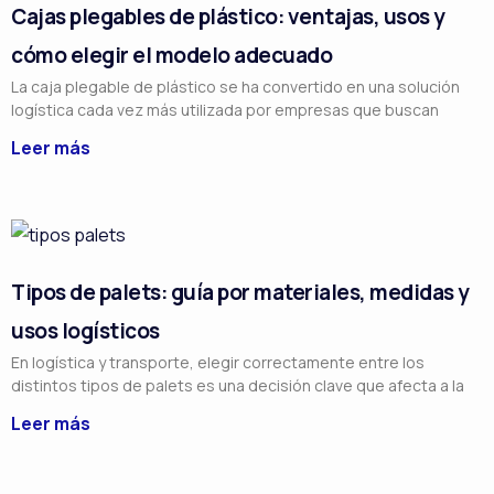
Cajas plegables de plástico: ventajas, usos y
g
g
g
g
g
cómo elegir el modelo adecuado
i
i
i
i
i
n
n
n
n
n
La caja plegable de plástico se ha convertido en una solución
logística cada vez más utilizada por empresas que buscan
a
a
a
a
a
Leer más
Tipos de palets: guía por materiales, medidas y
usos logísticos
En logística y transporte, elegir correctamente entre los
distintos tipos de palets es una decisión clave que afecta a la
Leer más