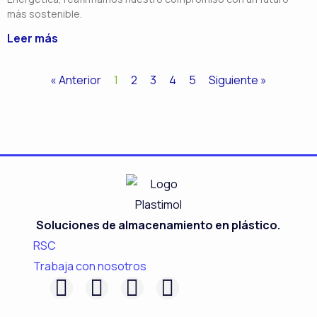
más sostenible.
Leer más
« Anterior
1
2
3
4
5
Siguiente »
Soluciones de almacenamiento en plástico.
RSC
Trabaja con nosotros
F
L
I
Y
a
i
n
o