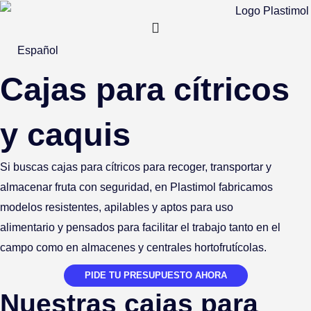
Ir
al
contenido
Español
Cajas para cítricos
y caquis
Si buscas
cajas para cítricos
para recoger, transportar y
almacenar fruta con seguridad, en
Plastimol
fabricamos
modelos
resistentes, apilables y aptos para uso
alimentari
o
y
pensados para facilitar el trabajo tanto en el
campo como en almacenes y centrales hortofrutícolas.
PIDE TU PRESUPUESTO AHORA
Nuestras cajas para