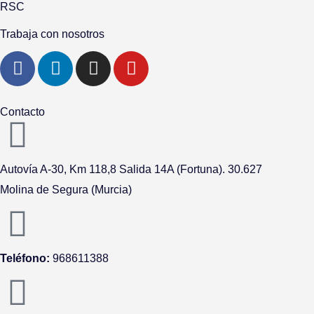
RSC
Trabaja con nosotros
F
L
I
Y
a
i
n
o
c
n
s
u
e
k
t
t
Contacto
b
e
a
u
o
d
g
b
o
i
r
e
Autovía A-
30,
Km 118,8
Salida 14A (Fortuna).
30.627
k
n
a
Molina de Segura (Murcia)
m
Teléfono:
968611388