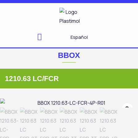
Ir
al
contenido
Español
BBOX
1210.63 LC/FCR
Zo