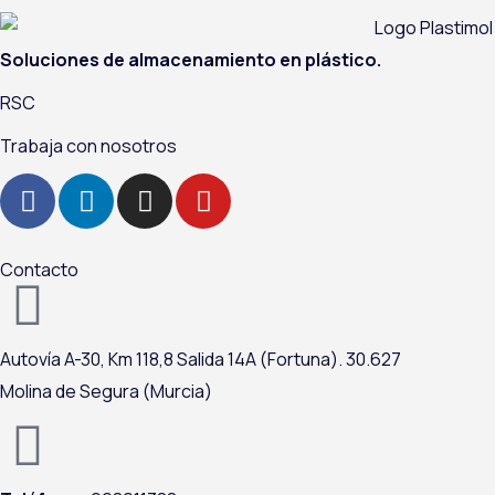
Soluciones de almacenamiento en plástico.
RSC
Trabaja con nosotros
F
L
I
Y
a
i
n
o
c
n
s
u
e
k
t
t
Contacto
b
e
a
u
o
d
g
b
o
i
r
e
Autovía A-
30,
Km 118,8
Salida 14A (Fortuna).
30.627
k
n
a
Molina de Segura (Murcia)
m