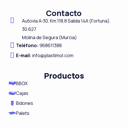
c
n
s
u
Contacto
e
k
t
t
Autovía A-
30,
Km 118,8
Salida 14A (Fortuna).
b
e
a
u
30.627
o
d
g
b
Molina de Segura (Murcia)
o
i
r
e
Teléfono:
968611388
k
n
a
E-mail:
info@plastimol.com
m
Productos
BBOX
Cajas
Bidones
Palets