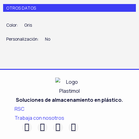
OTROS DATOS
Color:
Gris
Personalización:
No
Soluciones de almacenamiento en plástico.
RSC
Trabaja con nosotros
F
L
I
Y
a
i
n
o