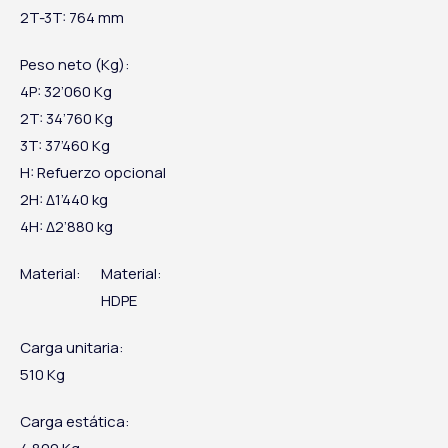
2T-3T: 764 mm
Peso neto (Kg):
4P: 32’060 Kg
2T: 34’760 Kg
3T: 37’460 Kg
H: Refuerzo opcional
2H: Δ1’440 kg
4H: Δ2’880 kg
Material:
Material:
HDPE
Carga unitaria:
510 Kg
Carga estática: