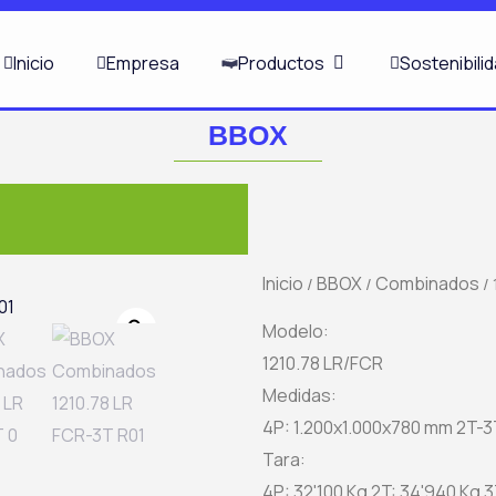
ABRIR PRODUCTOS
Inicio
Empresa
Productos
Sostenibili
BBOX
Inicio
BBOX
Combinados
/
/
/ 
Zoom
Modelo:
1210.78 LR/FCR
Medidas:
4P: 1.200x1.000x780 mm 2T-3
Tara:
4P: 32'100 Kg 2T: 34'940 Kg 