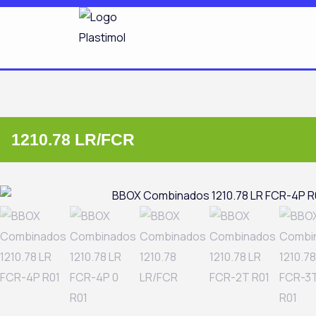
Ir
al
contenido
1210.78 LR/FCR