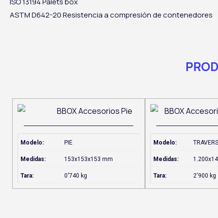
ISO 13194
Palets box
ASTM D642-20
Resistencia a compresión de contenedores
PROD
Modelo:
PIE
Modelo:
TRAVERS
Medidas:
153x153x153 mm
Medidas:
1.200x1
Tara:
0'740 kg
Tara:
2'900 kg