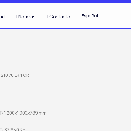
Español
dad
Noticias
Contacto
1210.78 LR/FCR
T: 1.200x1.000x789 mm
3T: 37'640 Kg