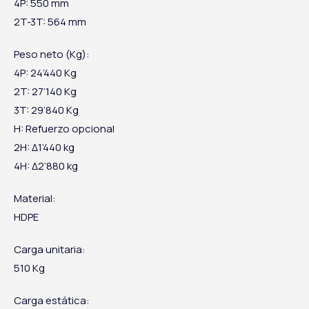
4P: 550 mm
2T-3T: 564 mm
Peso neto (Kg):
4P: 24’440 Kg
2T: 27’140 Kg
3T: 29’840 Kg
H: Refuerzo opcional
2H: Δ1’440 kg
4H: Δ2’880 kg
Material:
HDPE
Carga unitaria:
510 Kg
Carga estática: