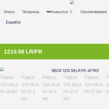
Ir
al
ABRIR PRODUCTOS
Inicio
Empresa
Productos
Sostenibilidad
contenido
Español
1210.58 LR/FR