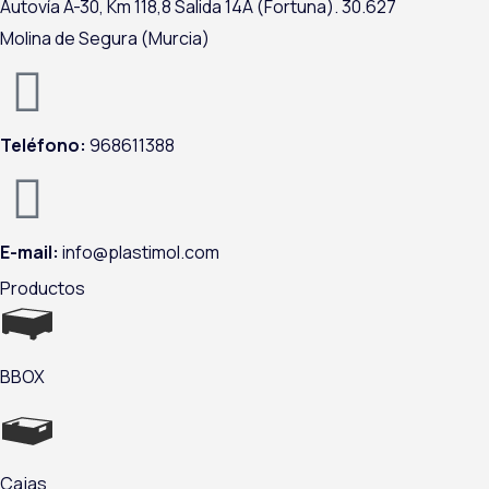
Autovía A-
30,
Km 118,8
Salida 14A (Fortuna).
30.627
k
n
a
Molina de Segura (Murcia)
m
Teléfono:
968611388
E-mail:
info@plastimol.com
Productos
BBOX
Cajas