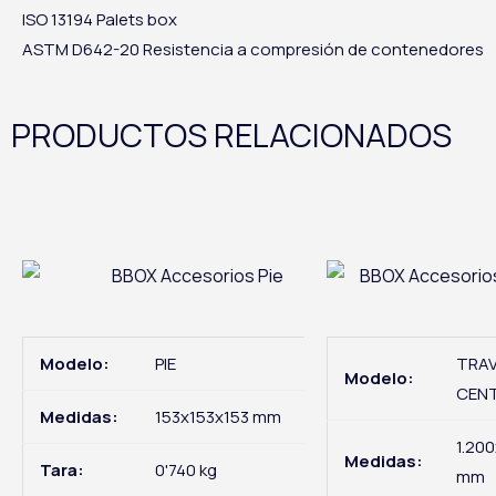
ISO 13194 Palets box
ASTM D642-20 Resistencia a compresión de contenedores
PRODUCTOS RELACIONADOS
Modelo:
PIE
TRA
Modelo:
CEN
Medidas:
153x153x153 mm
1.20
Medidas:
Tara:
0'740 kg
mm