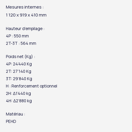
Mesures internes :
1 120 x 919 x 410 mm
Hauteur d’empilage :
4P : 550 mm
2T-3T : 564 mm
Poids net (Kg) :
4P: 24’440 Kg
2T: 27’140 Kg
3T: 29’840 Kg
H : Renforcement optionnel
2H: Δ1’440 kg
4H: Δ2’880 kg
Matériau :
PEHD