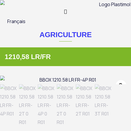
Aller
au
contenu
Français
AGRICULTURE
1210,58 LR/FR
Zo