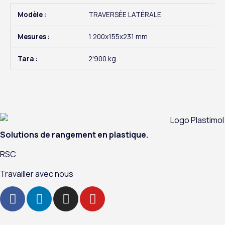
Modèle :
TRAVERSÉE LATÉRALE
Mesures :
1 200x155x231 mm
Tara :
2'900 kg
Solutions de rangement en plastique.
RSC
Travailler avec nous
F
L
I
Y
a
i
n
o
c
n
s
u