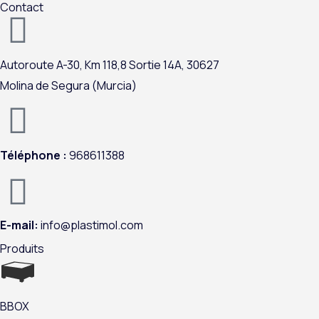
e
k
t
t
Contact
b
e
a
u
o
d
g
b
o
i
r
e
Autoroute A-
30,
Km 118,8
Sortie 14A,
30627
k
n
a
Molina de Segura (Murcia)
m
Téléphone :
968611388
E-mail:
info@plastimol.com
Produits
BBOX