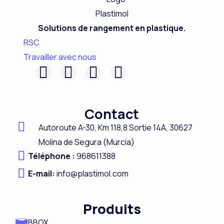
Solutions de rangement en plastique.
RSC
Travailler avec nous
F
L
I
Y
a
i
n
o
c
n
s
u
Contact
e
k
t
t
Autoroute A-
30,
Km 118,8
Sortie 14A,
30627
b
e
a
u
Molina de Segura (Murcia)
o
d
g
b
Téléphone :
968611388
o
i
r
e
E-mail:
info@plastimol.com
k
n
a
m
Produits
BBOX