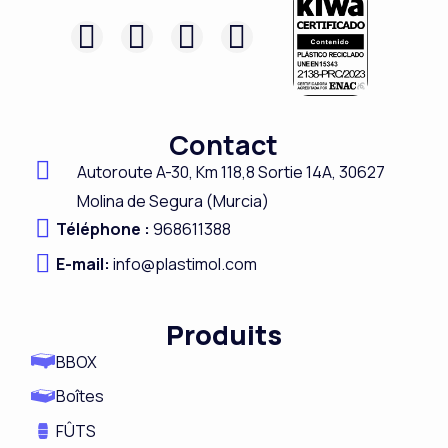
F
L
I
Y
a
i
n
o
c
n
s
u
e
k
t
t
Contact
b
e
a
u
Autoroute A-
30,
Km 118,8
Sortie 14A,
30627
o
d
g
b
Molina de Segura (Murcia)
o
i
r
e
Téléphone :
968611388
k
n
a
E-mail:
info@plastimol.com
m
Produits
BBOX
Boîtes
FÛTS