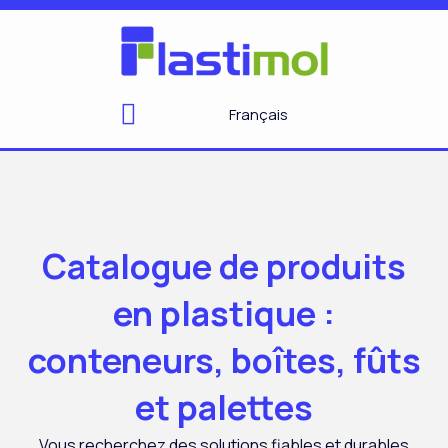
Aller
au
contenu
Français
Catalogue de produits
en plastique :
conteneurs, boîtes, fûts
et palettes
Vous recherchez des solutions fiables et durables