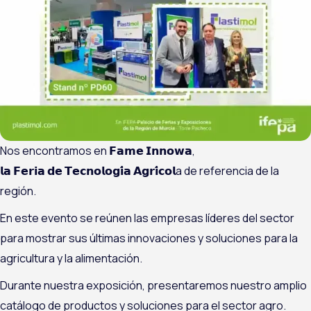
Nos encontramos en 𝗙𝗮𝗺𝗲 𝗜𝗻𝗻𝗼𝘄𝗮,
𝗹𝗮 𝗙𝗲𝗿𝗶𝗮 𝗱𝗲 𝗧𝗲𝗰𝗻𝗼𝗹𝗼𝗴𝗶́𝗮 𝗔𝗴𝗿𝗶́𝗰𝗼𝗹a de referencia de la
región.
En este evento se reúnen las empresas líderes del sector
para mostrar sus últimas innovaciones y soluciones para la
agricultura y la alimentación.
Durante nuestra exposición, presentaremos nuestro amplio
catálogo de productos y soluciones para el sector agro.