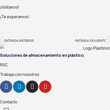
¡Visítanos!
¡Te esperamos!
ENTRADA ANTERIOR
ENTRADA SIGUIENTE
Ant
S
Soluciones de almacenamiento en plástico.
RSC
Trabaja con nosotros
F
L
I
Y
a
i
n
o
c
n
s
u
e
k
t
t
Contacto
b
e
a
u