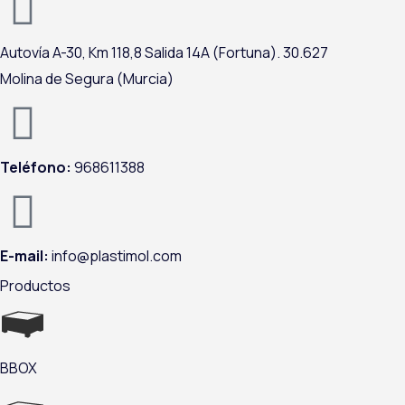
o
d
g
b
o
i
r
e
Autovía A-
30,
Km 118,8
Salida 14A (Fortuna).
30.627
k
n
a
m
Molina de Segura (Murcia)
Teléfono:
968611388
E-mail:
info@plastimol.com
Productos
BBOX