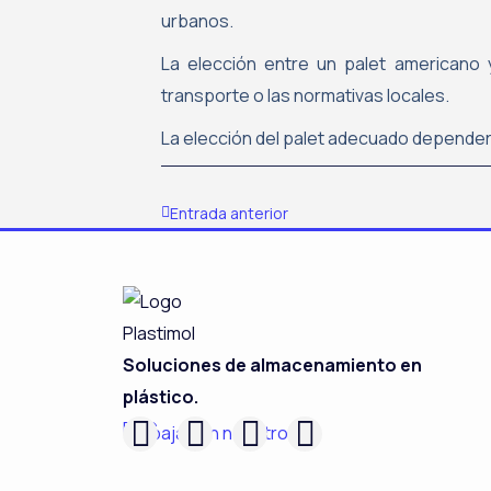
urbanos.
La elección entre un palet americano
transporte o las normativas locales.
La elección del palet adecuado depender
Ant
Entrada anterior
Soluciones de almacenamiento en
plástico.
F
L
I
Y
RSC
Trabaja con nosotros
a
i
n
o