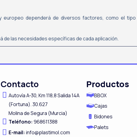
 y europeo dependerá de diversos factores, como el tipo 
á de las necesidades específicas de cada aplicación.
Contacto
Productos
Autovía A-
30,
Km 118,8
Salida 14A
BBOX
(Fortuna).
30.627
Cajas
Molina de Segura (Murcia)
Bidones
Teléfono:
968611388
Palets
E-mail:
info@plastimol.com