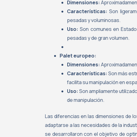
Dimensiones:
Aproximadament
Características:
Son ligeram
pesadas y voluminosas.
Uso:
Son comunes en Estados U
pesadas y de gran volumen.
Palet europeo:
Dimensiones:
Aproximadament
Características:
Son más estr
facilita su manipulación en esp
Uso:
Son ampliamente utilizado
de manipulación.
Las diferencias en las dimensiones de l
adaptarse a las necesidades de la indus
se desarrollaron con el objetivo de optim