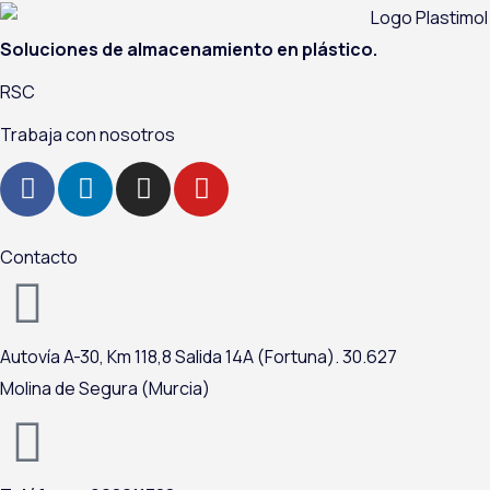
Soluciones de almacenamiento en plástico.
RSC
Trabaja con nosotros
F
L
I
Y
a
i
n
o
c
n
s
u
e
k
t
t
Contacto
b
e
a
u
o
d
g
b
o
i
r
e
Autovía A-
30,
Km 118,8
Salida 14A (Fortuna).
30.627
k
n
a
m
Molina de Segura (Murcia)