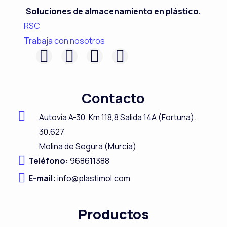
Soluciones de almacenamiento en plástico.
RSC
Trabaja con nosotros
F
L
I
Y
a
i
n
o
c
n
s
u
Contacto
e
k
t
t
b
e
a
u
Autovía A-
30,
Km 118,8
Salida 14A (Fortuna).
o
d
g
b
30.627
Molina de Segura (Murcia)
o
i
r
e
Teléfono:
968611388
k
n
a
E-mail:
info@plastimol.com
m
Productos