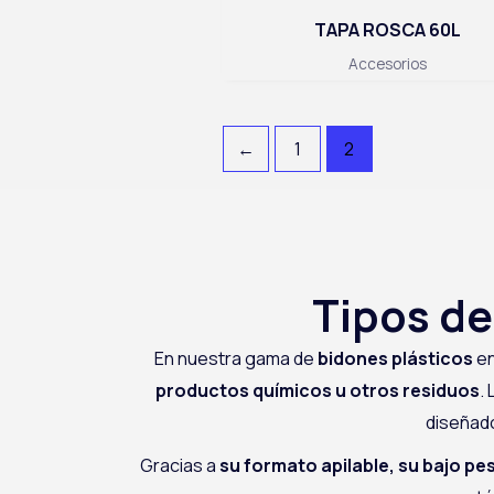
TAPA ROSCA 60L
Accesorios
←
1
2
Tipos de
En nuestra gama de
bidones plásticos
en
productos químicos u otros residuos
.
diseñado
Gracias a
su formato apilable, su bajo pe