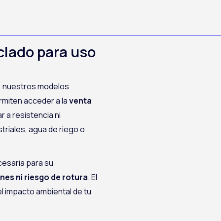
clado para uso
, nuestros modelos
rmiten acceder a la
venta
ar a resistencia ni
triales, agua de riego o
cesaria para su
nes ni riesgo de rotura
. El
l impacto ambiental de tu