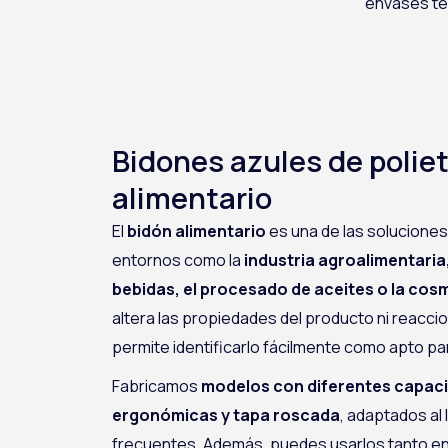
envases téc
Bidones azules de poliet
alimentario
El
bidón alimentario
es una de las solucion
entornos como la
industria agroalimentaria
bebidas, el procesado de aceites o la cos
altera las propiedades del producto ni reaccion
permite identificarlo fácilmente como apto pa
Fabricamos
modelos con diferentes capac
ergonómicas y tapa roscada
, adaptados al 
frecuentes. Además, puedes usarlos tanto en