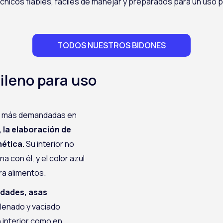
nicos fiables, fáciles de manejar y preparados para un uso 
TODOS NUESTROS BIDONES
ileno para uso
es más demandadas en
, la elaboración de
mética.
Su interior no
a con él, y el color azul
ra alimentos.
idades, asas
llenado y vaciado
 interior como en