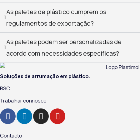
As paletes de plástico cumprem os
regulamentos de exportação?
As paletes podem ser personalizadas de
acordo com necessidades específicas?
Soluções de arrumação em plástico.
RSC
Trabalhar connosco
F
L
I
Y
a
i
n
o
c
n
s
u
e
k
t
t
Contacto