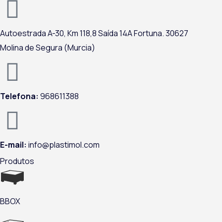
b
e
a
u
o
d
g
b
o
i
r
e
Autoestrada A-
30,
Km 118,8
Saída 14A Fortuna.
30627
k
n
a
Molina de Segura (Murcia)
m
Telefona:
968611388
E-mail:
info@plastimol.com
Produtos
BBOX