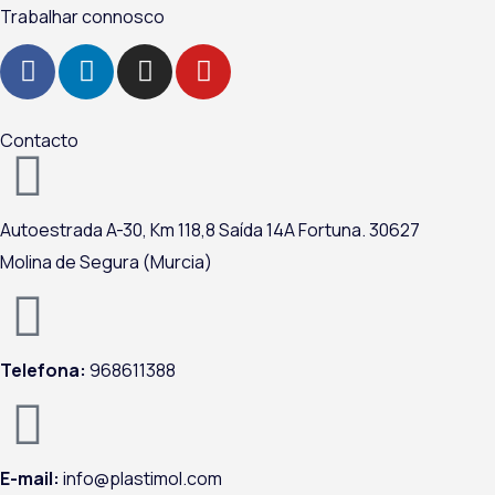
Trabalhar connosco
F
L
I
Y
a
i
n
o
c
n
s
u
e
k
t
t
Contacto
b
e
a
u
o
d
g
b
o
i
r
e
Autoestrada A-
30,
Km 118,8
Saída 14A Fortuna.
30627
k
n
a
Molina de Segura (Murcia)
m
Telefona:
968611388
E-mail:
info@plastimol.com