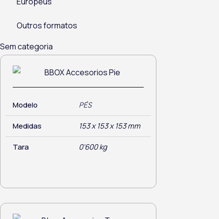
Europeus
Outros formatos
Sem categoria
Modelo
PÉS
Medidas
153 x 153 x 153 mm
Tara
0'600 kg