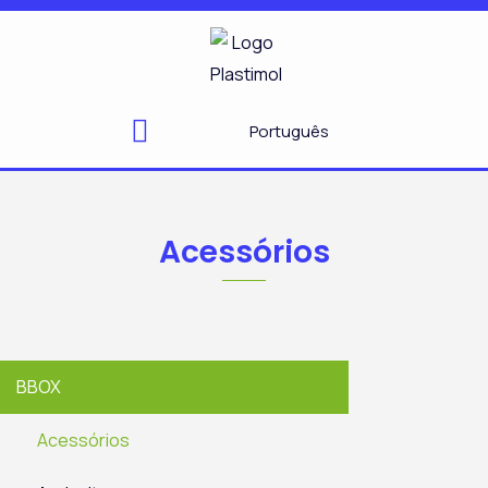
Skip
to
content
Português
Acessórios
BBOX
Acessórios