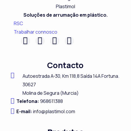
Soluções de arrumação em plástico.
RSC
Trabalhar connosco
F
L
I
Y
a
i
n
o
c
n
s
u
Contacto
e
k
t
t
b
e
a
u
Autoestrada A-
30,
Km 118,8
Saída 14A Fortuna.
o
d
g
b
30627
Molina de Segura (Murcia)
o
i
r
e
Telefona:
968611388
k
n
a
E-mail:
info@plastimol.com
m