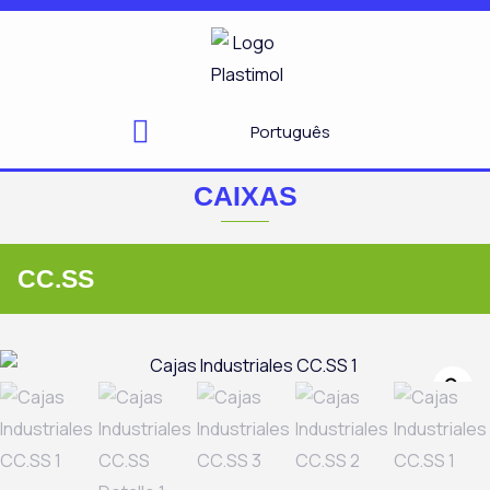
Skip
to
content
Português
CAIXAS
CC.SS
Zo