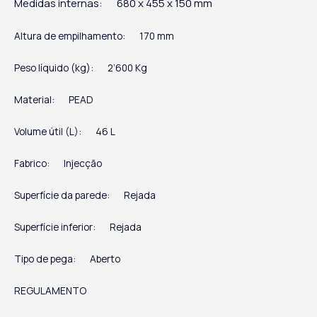
Medidas internas:
680 x 455 x 150 mm
Altura de empilhamento:
170 mm
Peso líquido (kg):
2’600 Kg
Material:
PEAD
Volume útil (L):
46 L
Fabrico:
Injecção
Superfície da parede:
Rejada
Superfície inferior:
Rejada
Tipo de pega:
Aberto
REGULAMENTO