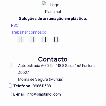
Soluções de arrumação em plástico.
RSC
Trabalhar connosco
F
L
I
Y
a
i
n
o
c
n
s
u
Contacto
e
k
t
t
Autoestrada A-
30,
Km 118,8
Saída 14A Fortuna.
b
e
a
u
30627
o
d
g
b
Molina de Segura (Murcia)
o
i
r
e
Telefona:
968611388
k
n
a
E-mail:
info@plastimol.com
m