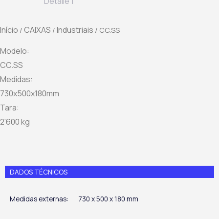
Início
CAIXAS
Industriais
/
/
/ CC.SS
Modelo:
CC.SS
Medidas:
730x500x180mm
Tara:
2'600 kg
DADOS TÉCNICOS
Medidas externas:
730 x 500 x 180 mm