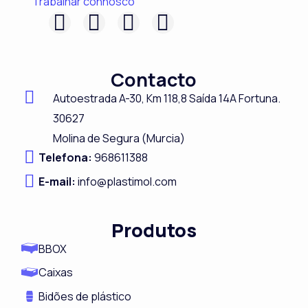
Trabalhar connosco
F
L
I
Y
a
i
n
o
c
n
s
u
Contacto
e
k
t
t
Autoestrada A-
30,
Km 118,8
Saída 14A Fortuna.
b
e
a
u
30627
o
d
g
b
Molina de Segura (Murcia)
o
i
r
e
Telefona:
968611388
k
n
a
E-mail:
info@plastimol.com
m
Produtos
BBOX
Caixas
Bidões de plástico