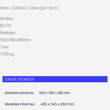
Início
CAIXAS
Colecção
/
/
/ BC.FO
Modelo:
BC.FO
Medidas:
500x380x280mm
Tara:
1.700 kg
DADOS TÉCNICOS
Medidas externas:
500 x 380 x 280 mm
Medidas internas:
465 x 345 x 260 mm