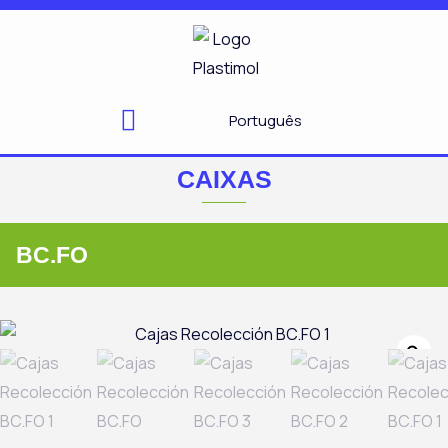
Skip
to
content
Português
CAIXAS
BC.FO
Zo