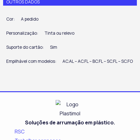
OUTROS DADOS
Cor:
A pedido
Personalização:
Tinta ou relevo
Suporte do cartão:
Sim
Empilhável com modelos:
AC.AL – AC.FL – BC.FL – SC.FL – SC.FO
Soluções de arrumação em plástico.
RSC