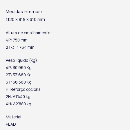
Medidas internas:
1.120 x 919 x 610 mm
Altura de empilhamento:
4P: 750 mm
2T-3T: 764 mm
Peso líquido (kg):
4P: 30’960 Kg
2T: 33’660 Kg
3T: 36’360 Kg
H: Reforço opcional
2H: Δ1’440 kg
4H: Δ2’880 kg
Material:
PEAD