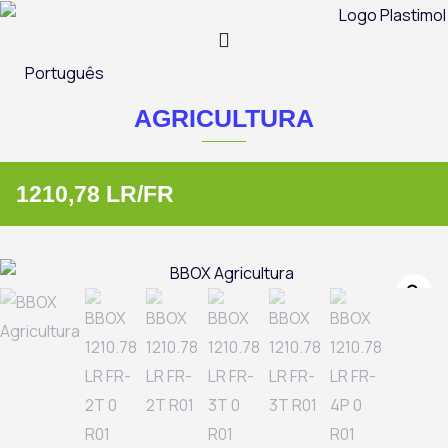
Skip
to
content
Português
AGRICULTURA
1210,78 LR/FR
Zo