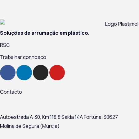
Soluções de arrumação em plástico.
RSC
Trabalhar connosco
F
L
I
Y
a
i
n
o
c
n
s
u
e
k
t
t
Contacto
b
e
a
u
o
d
g
b
o
i
r
e
Autoestrada A-
30,
Km 118,8
Saída 14A Fortuna.
30627
k
n
a
Molina de Segura (Murcia)
m