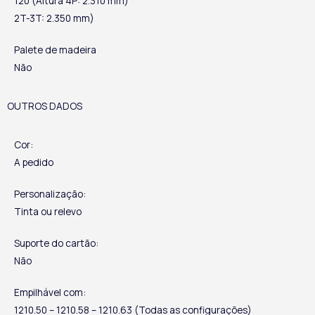
120 (Altura 4P: 2.310 mm)
2T-3T: 2.350 mm)
Palete de madeira
Não
OUTROS DADOS
Cor:
A pedido
Personalização:
Tinta ou relevo
Suporte do cartão:
Não
Empilhável com:
1210.50 – 1210.58 – 1210.63 (Todas as configurações)