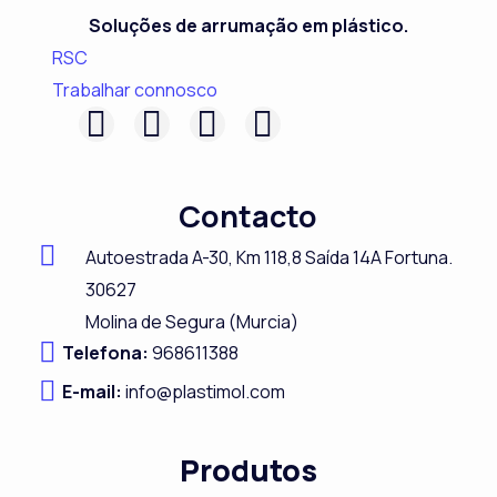
Soluções de arrumação em plástico.
RSC
Trabalhar connosco
F
L
I
Y
a
i
n
o
c
n
s
u
Contacto
e
k
t
t
b
e
a
u
Autoestrada A-
30,
Km 118,8
Saída 14A Fortuna.
o
d
g
b
30627
Molina de Segura (Murcia)
o
i
r
e
Telefona:
968611388
k
n
a
E-mail:
info@plastimol.com
m
Produtos