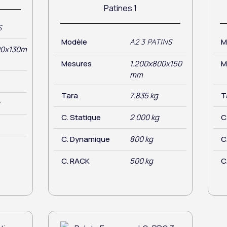
S
Modèle
M
A2 3 PATINS
00x130m
Mesures
1.200x800x150
M
mm
Tara
7,835 kg
T
g
C. Statique
2 000 kg
C
C. Dynamique
800 kg
C
C. RACK
500 kg
C