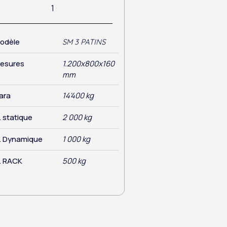
odèle
SM 3 PATINS
esures
1.200x800x160
mm
ara
14'400 kg
. statique
2 000 kg
. Dynamique
1 000 kg
. RACK
500 kg