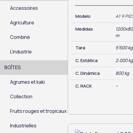
Accessoires
Modelo
A1 9 PIE
Agriculture
Medidas
1200x8
m
Combiné
Tara
5'600 kg
L'industrie
C. Estática
2.000 k
BOÎTES
C. Dinámica
800 kg
Agrumes et kaki
C. RACK
–
Collection
Fruits rouges et tropicaux
Industrielles