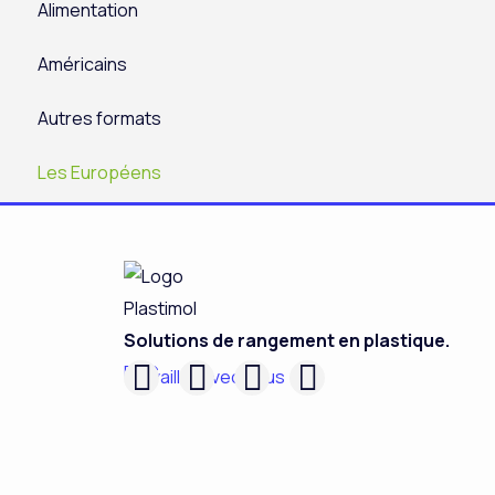
Alimentation
Américains
Autres formats
Les Européens
Solutions de rangement en plastique.
F
L
I
Y
RSC
Travailler avec nous
a
i
n
o
c
n
s
u
e
k
t
t