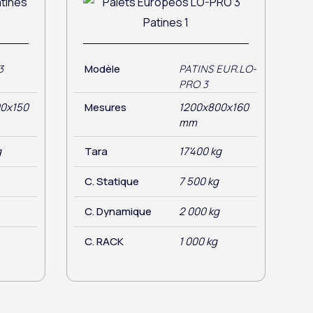
Modèle
3
PATINS EUR.LO-
PRO 3
0x150
Mesures
1200x800x160
mm
g
Tara
17'400 kg
C. Statique
7 500 kg
C. Dynamique
2 000 kg
C. RACK
1 000 kg