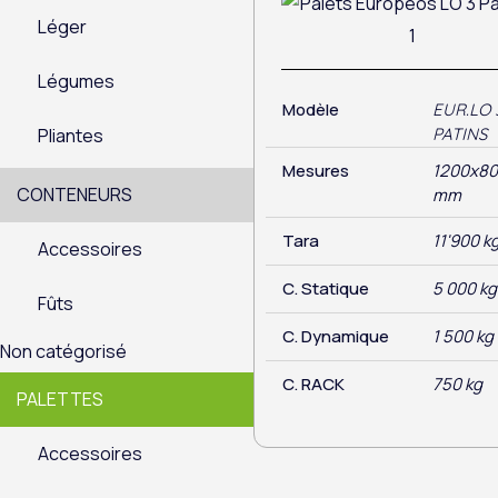
Léger
Légumes
Modèle
EUR.LO 
Pliantes
PATINS
Mesures
1200x80
CONTENEURS
mm
Tara
11'900 k
Accessoires
C. Statique
5 000 kg
Fûts
C. Dynamique
1 500 kg
Non catégorisé
C. RACK
750 kg
PALETTES
Accessoires