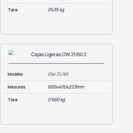
Tara
0'435 kg
Modèle
OW 21/60
Mesures
600x400x223mm
Tara
0'660 kg