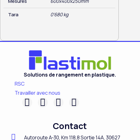
Mesures
600x400x250mm
Tara
0'680 kg
Solutions de rangement en plastique.
RSC
Travailler avec nous
F
L
I
Y
a
i
n
o
c
n
s
u
Contact
e
k
t
t
Autoroute A-
30,
Km 118,8
Sortie 14A,
30627