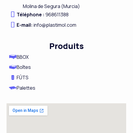
b
e
a
u
Molina de Segura (Murcia)
o
d
g
b
Téléphone :
968611388
o
i
r
e
E-mail:
info@plastimol.com
k
n
a
m
Produits
BBOX
Boîtes
FÛTS
Palettes