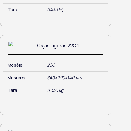
Tara
0'430 kg
Modèle
22C
Mesures
340x290x140mm
Tara
0'330 kg