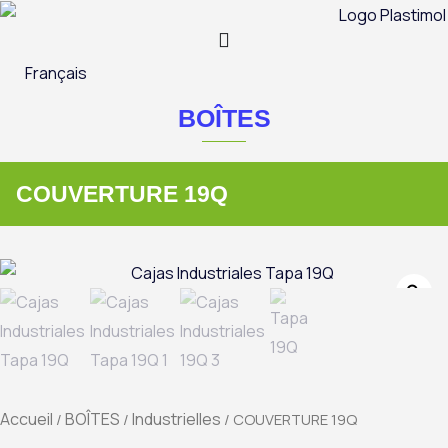
Aller
au
contenu
Français
BOÎTES
COUVERTURE 19Q
Zo
Accueil
BOÎTES
Industrielles
/
/
/ COUVERTURE 19Q