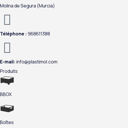
k
n
a
Molina de Segura (Murcia)
m
Téléphone :
968611388
E-mail:
info@plastimol.com
Produits
BBOX
Boîtes