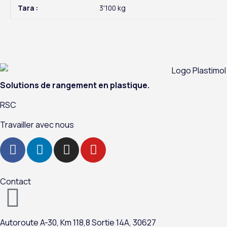
Tara :
3'100 kg
Solutions de rangement en plastique.
RSC
Travailler avec nous
F
L
I
Y
a
i
n
o
c
n
s
u
e
k
t
t
Contact
b
e
a
u
o
d
g
b
o
i
r
e
Autoroute A-
30,
Km 118,8
Sortie 14A,
30627