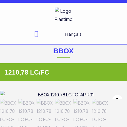
Aller
au
contenu
Français
BBOX
1210,78 LC/FC
Zo