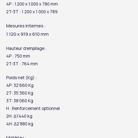
4P : 1.200 x 1.000 x 780 mm
2T-3T : 1 200 x 1 000 x 789
Mesures internes :
1 120 x 919 x 610 mm
Hauteur d’empilage :
4P : 750 mm
2T-3T : 764 mm
Poids net (Kg) :
4P: 32’660 Kg
2T: 35’360 Kg
3T: 38’060 Kg
H : Renforcement optionnel
2H: Δ1’440 kg
4H: Δ2’880 kg
Matériau :