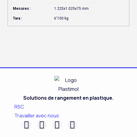
Mesures :
1.225x1.025x75 mm
Tara :
6'100 kg
Solutions de rangement en plastique.
RSC
Travailler avec nous
F
L
I
Y
a
i
n
o