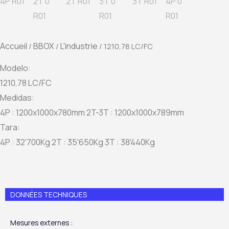
Accueil
BBOX
L'industrie
/
/
/ 1210,78 LC/FC
Modelo:
1210,78 LC/FC
Medidas:
4P : 1200x1000x780mm 2T-3T : 1200x1000x789mm
Tara:
4P : 32'700Kg 2T : 35'650Kg 3T : 38'440Kg
DONNÉES TECHNIQUES
Mesures externes :