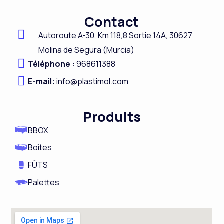
c
n
s
u
Contact
e
k
t
t
Autoroute A-
30,
Km 118,8
Sortie 14A,
30627
b
e
a
u
Molina de Segura (Murcia)
o
d
g
b
Téléphone :
968611388
o
i
r
e
E-mail:
info@plastimol.com
k
n
a
m
Produits
BBOX
Boîtes
FÛTS
Palettes