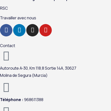
RSC
Travailler avec nous
F
L
I
Y
a
i
n
o
c
n
s
u
e
k
t
t
Contact
b
e
a
u
o
d
g
b
o
i
r
e
Autoroute A-
30,
Km 118,8
Sortie 14A,
30627
k
n
a
m
Molina de Segura (Murcia)
Téléphone :
968611388