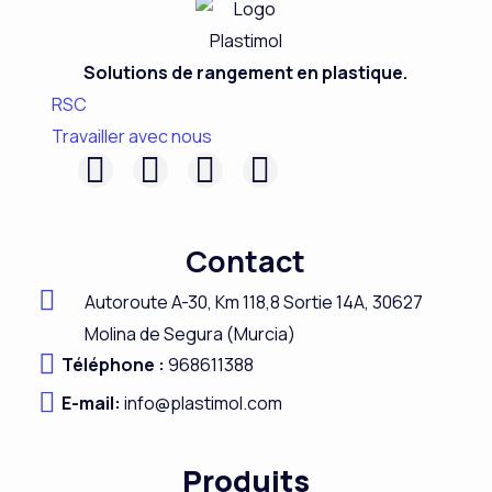
Solutions de rangement en plastique.
RSC
Travailler avec nous
F
L
I
Y
a
i
n
o
c
n
s
u
Contact
e
k
t
t
b
e
a
u
Autoroute A-
30,
Km 118,8
Sortie 14A,
30627
o
d
g
b
Molina de Segura (Murcia)
Téléphone :
968611388
o
i
r
e
E-mail:
k
info@plastimol.com
n
a
m
Produits