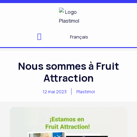
Aller
au
contenu
Français
Nous sommes à Fruit
Attraction
12 mai 2023
Plastimol