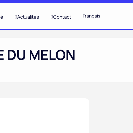
TS
Français
té
Actualités
Contact
E DU MELON