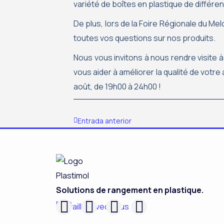
variété de boîtes en plastique de différe
De plus, lors de la Foire Régionale du M
toutes vos questions sur nos produits.
Nous vous invitons à nous rendre visite 
vous aider à améliorer la qualité de votre
août, de 19h00 à 24h00 !
Précédent
Entrada anterior
Solutions de rangement en plastique.
F
L
I
Y
RSC
Travailler avec nous
a
i
n
o